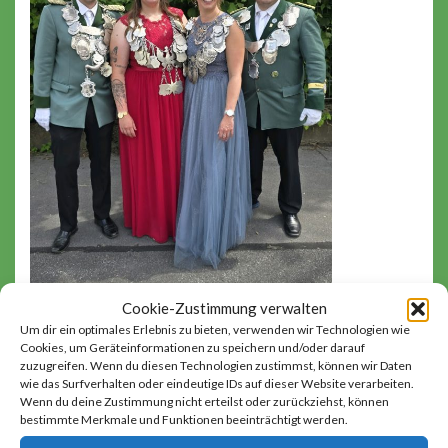
Cookie-Zustimmung verwalten
Um dir ein optimales Erlebnis zu bieten, verwenden wir Technologien wie
Cookies, um Geräteinformationen zu speichern und/oder darauf
zuzugreifen. Wenn du diesen Technologien zustimmst, können wir Daten
Von links nach rechts: Florian Schiefer (Bruderschaft Reusrath),
wie das Surfverhalten oder eindeutige IDs auf dieser Website verarbeiten.
Wenn du deine Zustimmung nicht erteilst oder zurückziehst, können
Saskia Fröhlich (Schützenverein Langenfeld 1834), Anna-Lena
bestimmte Merkmale und Funktionen beeinträchtigt werden.
Schneider (Bruderschaft Mehlbruch-Gieslenberg), Patrick Beilmann
(Bruderschaft Richrath).