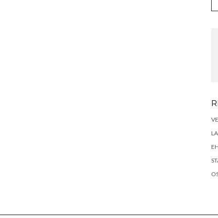
R
VE
LA
E
ST
OS