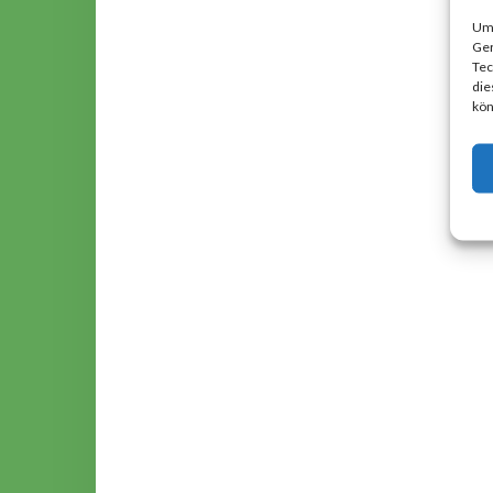
Um 
Ger
Tec
die
kön