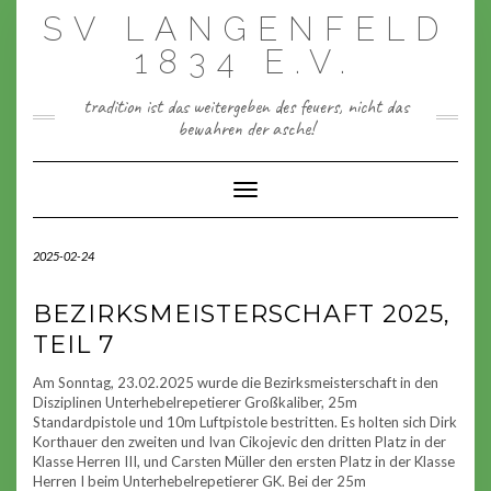
Skip
SV LANGENFELD
to
content
1834 E.V.
tradition ist das weitergeben des feuers, nicht das
bewahren der asche!
Toggle Navigation
2025-02-24
BEZIRKSMEISTERSCHAFT 2025,
TEIL 7
Am Sonntag, 23.02.2025 wurde die Bezirksmeisterschaft in den
Disziplinen Unterhebelrepetierer Großkaliber, 25m
Standardpistole und 10m Luftpistole bestritten. Es holten sich Dirk
Korthauer den zweiten und Ivan Cikojevic den dritten Platz in der
Klasse Herren III, und Carsten Müller den ersten Platz in der Klasse
Herren I beim Unterhebelrepetierer GK. Bei der 25m