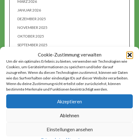
MÄRZ 2026
JANUAR 2026
DEZEMBER 2025
NOVEMBER 2025
OKTOBER 2025
SEPTEMBER 2025
AUGUST 2025
Cookie-Zustimmung verwalten
Um dir ein optimales Erlebnis zu bieten, verwenden wir Technologien wie
JUNI 2025
Cookies, um Geräteinformationen zu speichern und/oder darauf
MAI 2025
zuzugreifen. Wenn du diesen Technologien zustimmst, können wir Daten
wie das Surfverhalten oder eindeutige IDs auf dieser Website verarbeiten.
APRIL 2025
Wenn du deine Zustimmung nicht erteilst oder zurückziehst, können
MÄRZ 2025
bestimmte Merkmale und Funktionen beeinträchtigt werden.
FEBRUAR 2025
Akzeptieren
JANUAR 2025
DEZEMBER 2024
Ablehnen
NOVEMBER 2024
Einstellungen ansehen