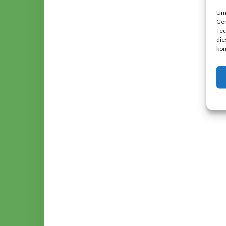
Um 
Ger
Tec
die
kön