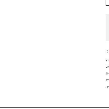
R
VE
LA
E
ST
OS